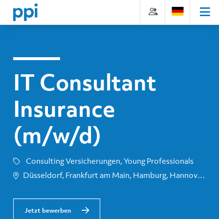
Direkt
Direkt
Direkt
Direkt
zum
zum
zur
zum
Inhalt
Hauptmenu
Suche
Footer
(Eingabetaste)
(Eingabetaste)
(Eingabetaste)
(Eingabetaste)
IT Consultant
Insurance
(m/w/d)
Consulting Versicherungen, Young Professionals
Düsseldorf, Frankfurt am Main, Hamburg, Hannover, Kiel, München, bundesweit
Jetzt bewerben