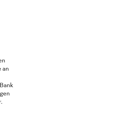
en
 an
 Bank
ngen
.