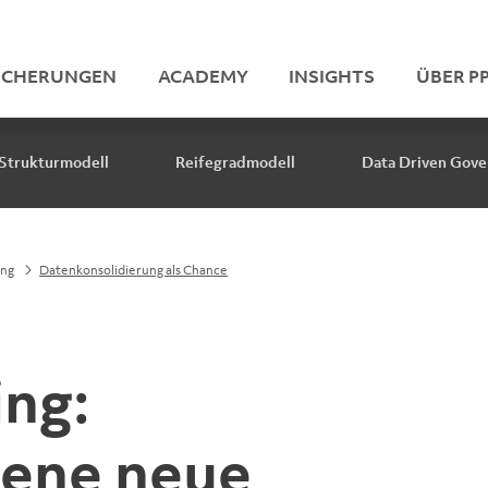
ICHERUNGEN
ACADEMY
INSIGHTS
ÜBER PP
Strukturmodell
Reifegradmodell
Data Driven Gove
ing
Datenkonsolidierung als Chance
ng:
ene neue