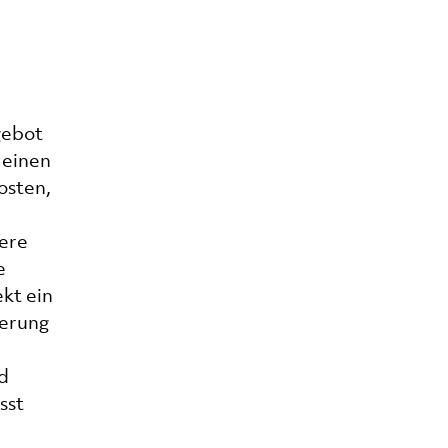
gebot
 einen
osten,
tere
e
kt ein
ierung
d
sst