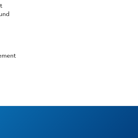
t
 und
gement