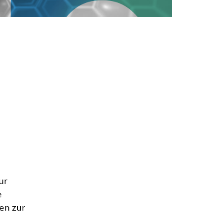
ur
e
en zur