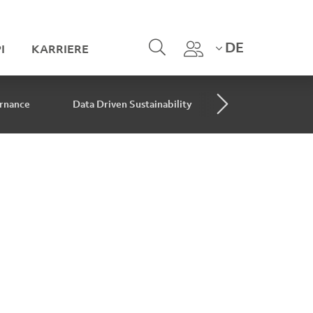
DE
I
KARRIERE
rnance
Data Driven Sustainability
Data Driven Rep