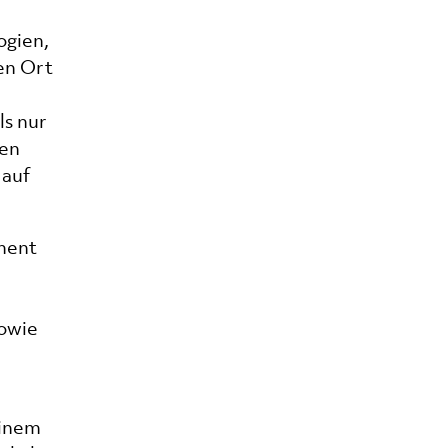
ogien,
en Ort
ls nur
ten
 auf
ment
sowie
einem