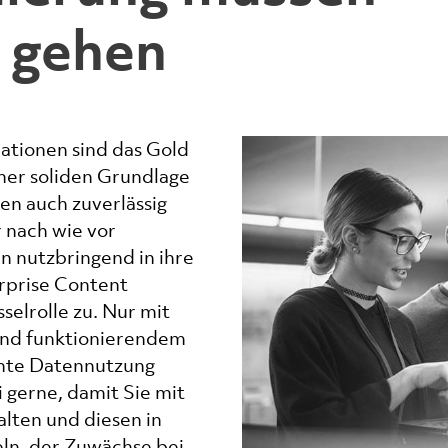
 gehen
ationen sind das Gold
iner soliden Grundlage
en auch zuverlässig
 nach wie vor
n nutzbringend in ihre
rprise Content
elrolle zu. Nur mit
und funktionierendem
ente Datennutzung
i gerne, damit Sie mit
lten und diesen in
eln, der Zuwächse bei