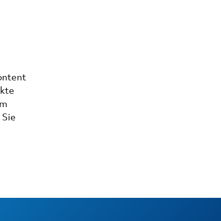
ontent
ekte
em
 Sie