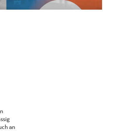
en
ssig
uch an