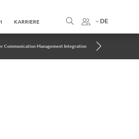
DE
I
KARRIERE
r Communication Management Integration
Doc Developme