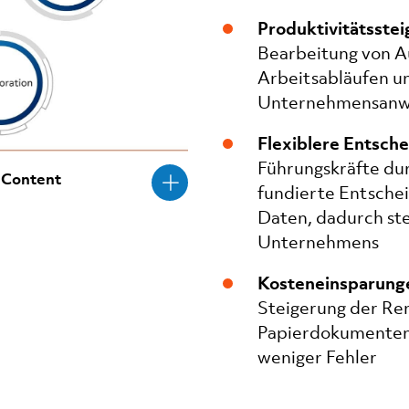
Produktivitätsstei
Bearbeitung von A
Arbeitsabläufen un
Unternehmensan
Flexiblere Entsch
Führungskräfte dur
e Content
fundierte Entsche
Daten, dadurch stei
Unternehmens
Kosteneinsparung
Steigerung der Ren
Papierdokumenten
weniger Fehler