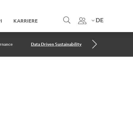
DE
I
KARRIERE
rnance
Data Driven Sustainability
Data Driven Rep