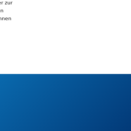
r zur
en
önnen