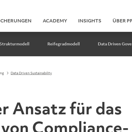
ICHERUNGEN
ACADEMY
INSIGHTS
ÜBER PP
Strukturmodell
Reifegradmodell
Data Driven Gove
ing
Data Driven Sustainability
r Ansatz für das
von Compliance-