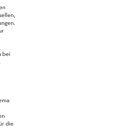
ken
ellen,
ungen.
ur
n bei
.
hema
en
ür die