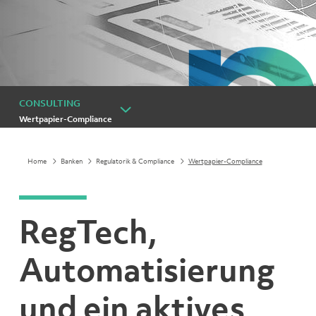
CONSULTING
Wertpapier-Compliance
Home
Banken
Regulatorik & Compliance
Wertpapier-Compliance
RegTech,
Automatisierung
und ein aktives