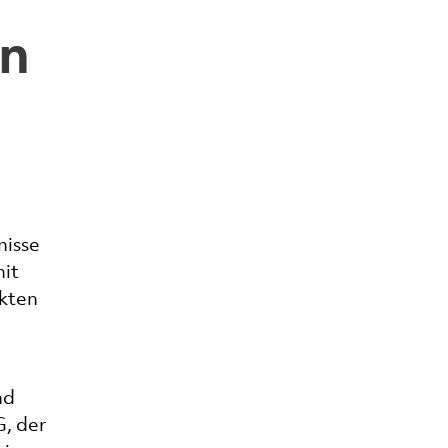
en
nisse
it
ekten
nd
G, der