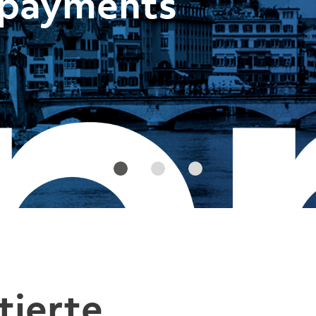
n payments
tierte