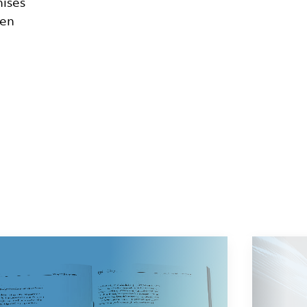
mises
ten