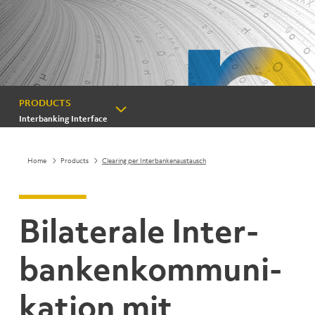
PRODUCTS
Interbanking Interface
Home
Products
Clearing per Interbankenaustausch
Bilaterale Inter­
banken­kommuni­
kation mit