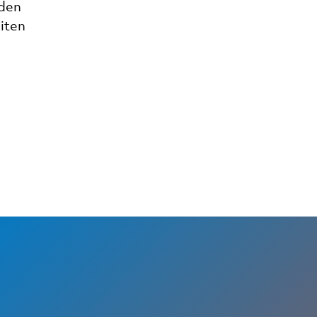
nden
iten