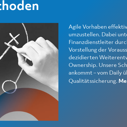
thoden
Agile Vorhaben effekti
umzustellen. Dabei unt
Finanzdienstleiter durch
Vorstellung der Voraus
dezidierten Weiterent
Ownership. Unsere Schu
ankommt – vom Daily übe
Qualitätssicherung.
Meh