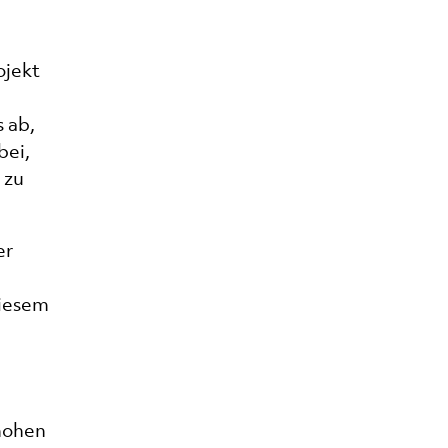
ojekt
 ab,
bei,
 zu
er
diesem
hohen