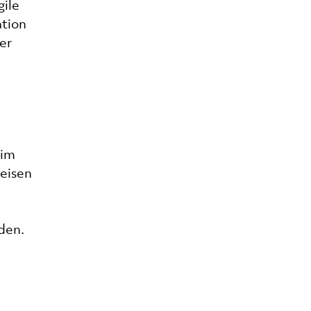
gile
ation
er
 im
eisen
den.