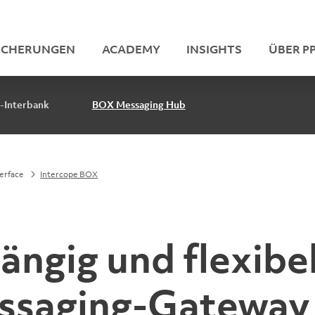
ICHERUNGEN
ACADEMY
INSIGHTS
ÜBER PP
-Interbank
BOX Messaging Hub
terface
Intercope BOX
ngig und flexibel
essaging-Gateway