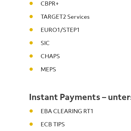
CBPR+
TARGET2 Services
EURO1/STEP1
SIC
CHAPS
MEPS
Instant Payments – unte
EBA CLEARING RT1
ECB TIPS