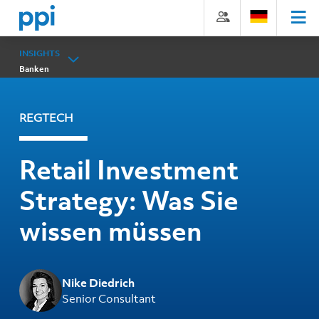
Direkt
Direkt
Direkt
Direkt
zum
zum
zur
zum
Inhalt
Hauptmenu
Suche
Footer
(Eingabetaste)
(Eingabetaste)
(Eingabetaste)
(Eingabetaste)
INSIGHTS
Banken
REGTECH
Retail Investment
Strategy: Was Sie
wissen müssen
Nike Diedrich
Senior Consultant