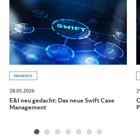
PAYMENTS
28.05.2026
2
E&I neu gedacht: Das neue Swift Case
O
Management
P