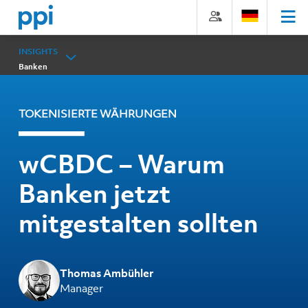
Direkt
Direkt
Direkt
Direkt
zum
zum
zur
zum
Inhalt
Hauptmenu
Suche
Footer
(Eingabetaste)
(Eingabetaste)
(Eingabetaste)
(Eingabetaste)
INSIGHTS
Banken
TOKENISIERTE WÄHRUNGEN
wCBDC – Warum
Banken jetzt
mitgestalten sollten
Thomas Ambühler
Manager