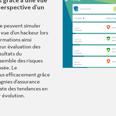
perspective d’un
ce peuvent simuler
vue d’un hackeur lors
ormations ainsi
eur évaluation des
sultats du
semble des risques
osée. Le
plus efficacement grâce
gnies d’assurance
iate des tendances en
r évolution.