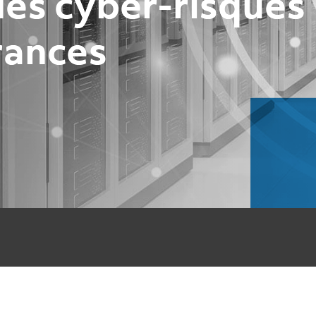
des cyber-risques
rances