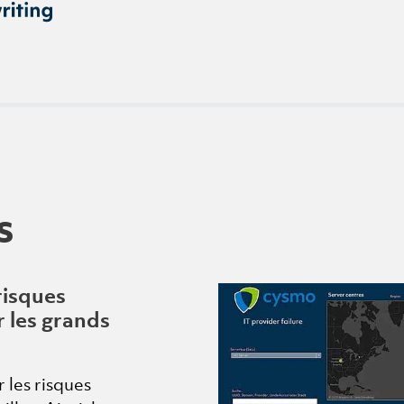
s
risques
 les grands
 les risques