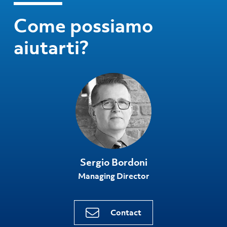
Come possiamo
aiutarti?
Sergio Bordoni
Managing Director
Contact