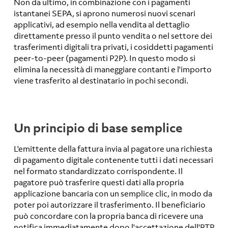
Non da ultimo, in combinazione con i pagamenti
istantanei SEPA, si aprono numerosi nuovi scenari
applicativi, ad esempio nella vendita al dettaglio
direttamente presso il punto vendita o nel settore dei
trasferimenti digitali tra privati, i cosiddetti pagamenti
peer-to-peer (pagamenti P2P). In questo modo si
elimina la necessità di maneggiare contanti e l'importo
viene trasferito al destinatario in pochi secondi.
Un principio di base semplice
L'emittente della fattura invia al pagatore una richiesta
di pagamento digitale contenente tutti i dati necessari
nel formato standardizzato corrispondente. Il
pagatore può trasferire questi dati alla propria
applicazione bancaria con un semplice clic, in modo da
poter poi autorizzare il trasferimento. Il beneficiario
può concordare con la propria banca di ricevere una
notifica immediatamente dopo l'accettazione dell'RTP