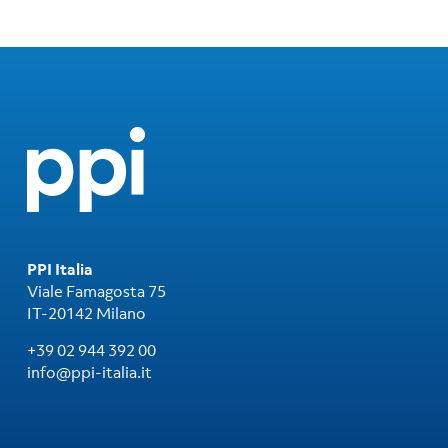
PPI Italia
Viale Famagosta 75
IT-20142 Milano
+39 02 944 392 00
info@ppi-italia.it