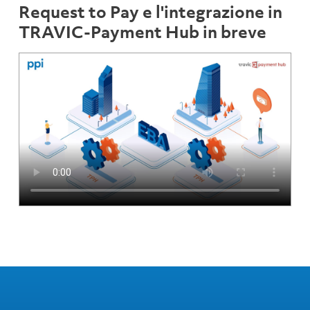
Request to Pay e l'integrazione in
TRAVIC-Payment Hub in breve